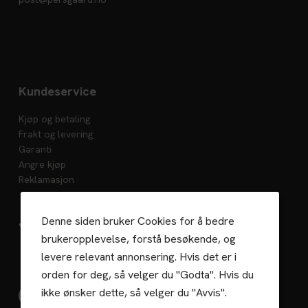
Kundeservice
Kjøp og betaling
Frakt og levering
Garanti
Angre kjøp
Reklamasjon
Denne siden bruker Cookies for å bedre
Vedlikehold
brukeropplevelse, forstå besøkende, og
levere relevant annonsering. Hvis det er i
orden for deg, så velger du "Godta". Hvis du
ikke ønsker dette, så velger du "Avvis".