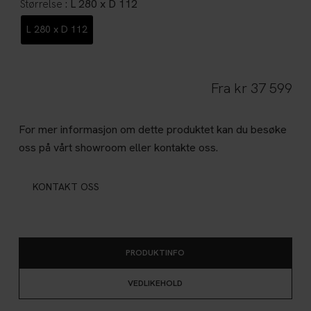
: L 280 x D 112
Størrelse
L 280 x D 112
Fra
kr
37 599
For mer informasjon om dette produktet kan du besøke
oss på vårt showroom eller kontakte oss.
KONTAKT OSS
PRODUKTINFO
VEDLIKEHOLD