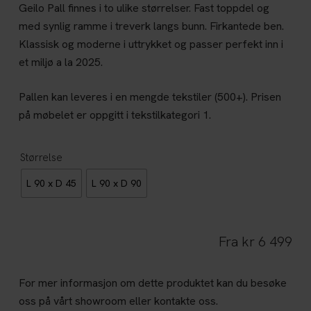
Geilo Pall finnes i to ulike størrelser. Fast toppdel og
med synlig ramme i treverk langs bunn. Firkantede ben.
Klassisk og moderne i uttrykket og passer perfekt inn i
et miljø a la 2025.
Pallen kan leveres i en mengde tekstiler (500+). Prisen
på møbelet er oppgitt i tekstilkategori 1.
Størrelse
L 90 x D 45
L 90 x D 90
Fra
kr
6 499
For mer informasjon om dette produktet kan du besøke
oss på vårt showroom eller kontakte oss.