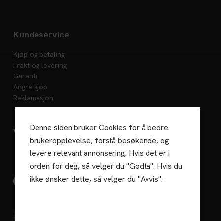
Kundeservice
Kjøp og betaling
Frakt og levering
Garanti
Angre kjøp
Reklamasjon
Denne siden bruker Cookies for å bedre
Vedlikehold
brukeropplevelse, forstå besøkende, og
levere relevant annonsering. Hvis det er i
orden for deg, så velger du "Godta". Hvis du
ikke ønsker dette, så velger du "Avvis".