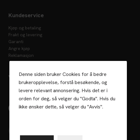
Kundeservice
Kjøp og betaling
Frakt og levering
Garanti
Angre kjøp
Reklamasjon
Denne siden bruker Cookies for å bedre
Vedlikehold
brukeropplevelse, forstå besøkende, og
levere relevant annonsering. Hvis det er i
orden for deg, så velger du "Godta". Hvis du
ikke ønsker dette, så velger du "Avvis".
Gaselle 2023