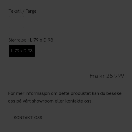
Tekstil / Farge
: L 79 x D 93
Størrelse
L 79 x D 93
Fra
kr
28 999
For mer informasjon om dette produktet kan du besøke
oss på vårt showroom eller kontakte oss.
KONTAKT OSS