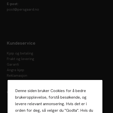
E-post:
post@persgaard.no
Kundeservice
Kjøp og betaling
Frakt og levering
Garanti
Angre kjøp
Reklamasjon
Denne siden bruker Cookies for å bedre
Vedlikehold
brukeropplevelse, forstå besøkende, og
levere relevant annonsering. Hvis det er i
orden for deg, så velger du "Godta". Hvis du