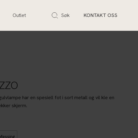
s
Outlet
Søk
KONTAKT OSS
ZZO
ulvlampe har en spesiell fot i sort metall og vil kle en
ekker skjerm.
Messing