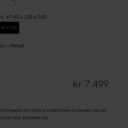
se
: H145 x L35 x D25
L35 x D25
ler
: Metall
kr
7 499
informasjon om dette produktet kan du besøke oss på
wroom eller kontakte oss.