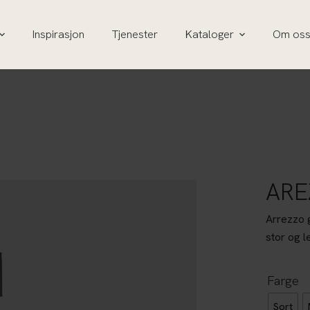
Inspirasjon
Tjenester
Kataloger
Om os
ARE
Arrezzo g
stor og l
Farge
Sort