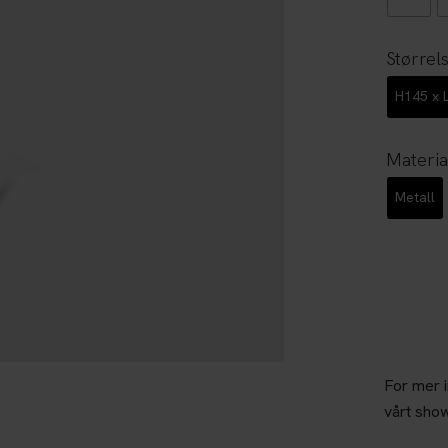
Størrel
H145 x 
Materia
Metall
For mer 
vårt sho