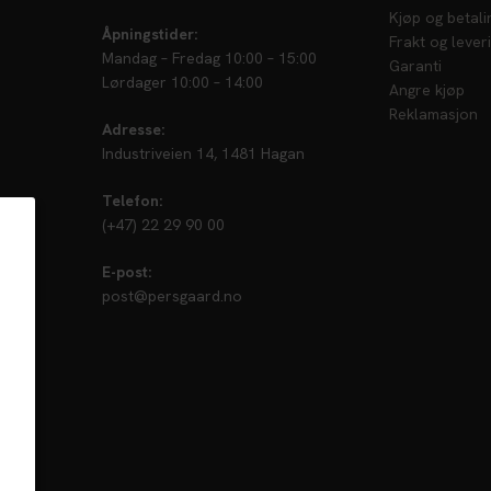
Kjøp og betali
Åpningstider:
Frakt og lever
Mandag – Fredag 10:00 – 15:00
Garanti
Lørdager 10:00 – 14:00
Angre kjøp
Reklamasjon
Adresse:
Industriveien 14, 1481 Hagan
Telefon:
(+47) 22 29 90 00
E-post:
post@persgaard.no