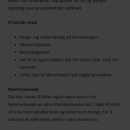
levert i én leveranse. Slik sparer du tid og penger
samtidig som prosjektet blir optimalt.
Vi bistår med
Farge- og materialvalg på innredningen
Møbleringsplan
Belysningsplan
Ser til at ingen møbler blir for store eller små for
rommet
Sette opp et tilbud basert på valgte produkter
Hjemmebesøk
Det kan i noen tilfeller også være behov for
hjemmebesøk av våre interiørkonsulenter. I slike tilfeller
vil vi ta med tekstilprøver og annet som trengs for å
avholde et slikt møte utenfor vårt showroom.