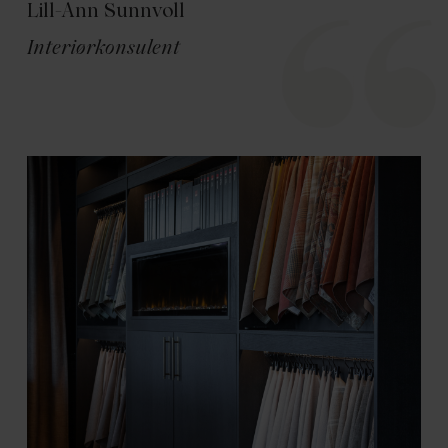
Lill-Ann Sunnvoll
Interiørkonsulent