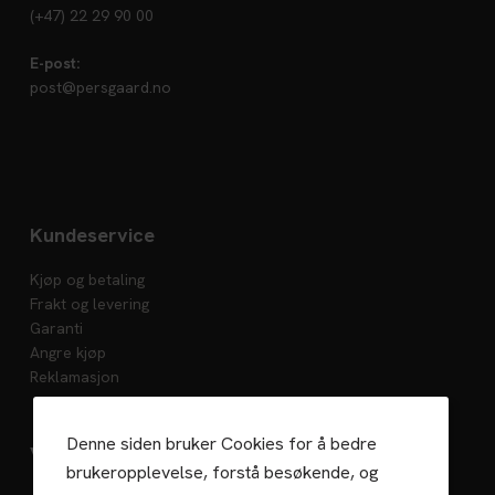
(+47) 22 29 90 00
E-post:
post@persgaard.no
Kundeservice
Kjøp og betaling
Frakt og levering
Garanti
Angre kjøp
Reklamasjon
Denne siden bruker Cookies for å bedre
Vedlikehold
brukeropplevelse, forstå besøkende, og