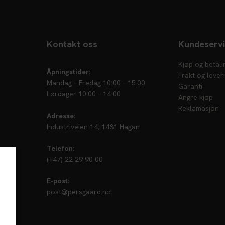
Kontakt oss
Kundeserv
Kjøp og betali
Åpningstider:
Frakt og lever
Mandag – Fredag 10:00 – 15:00
Garanti
Lørdager 10:00 – 14:00
Angre kjøp
Reklamasjon
Adresse:
Industriveien 14, 1481 Hagan
Telefon:
(+47) 22 29 90 00
E-post:
post@persgaard.no