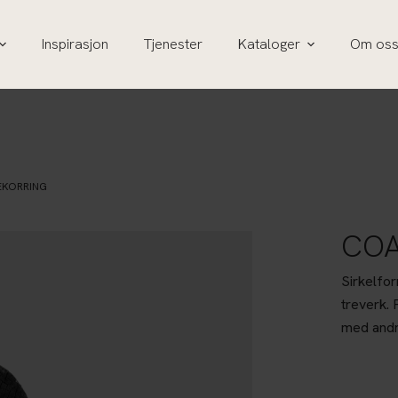
Inspirasjon
Tjenester
Kataloger
Om os
EKORRING
COA
Sirkelfor
treverk.
med andre