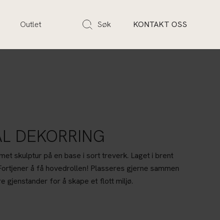
s
Outlet
Søk
KONTAKT OSS
L DEKORRING
met skulptur på en base i sort treverk. Laget i brent
 Fortjener å få hovedrollen! Plasseres gjerne sammen
 gjenstander for å skape et flott miljø.