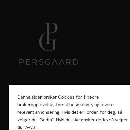
Denne siden bruker Cookies for å bedre
brukeropplevelse, forstå besøkende, og levere
relevant annonsering. Hvis det er i orden for deg, så
velger du "Godta". Hvis du ikke ønsker dette, så velger
du "Avvis".