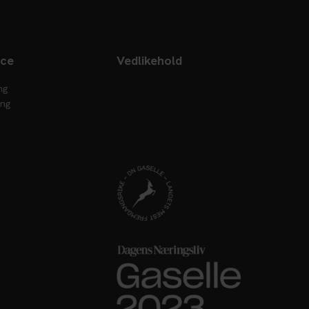
ice
Vedlikehold
ng
ing