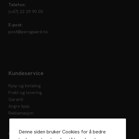
Telefon:
(+47) 22 29 90 00
E-post:
post@persgaard.no
Kundeservice
Kjøp og betaling
Frakt og levering
Garanti
Angre kjøp
Reklamasjon
Denne siden bruker Cookies for å bedre
Vedlikehold