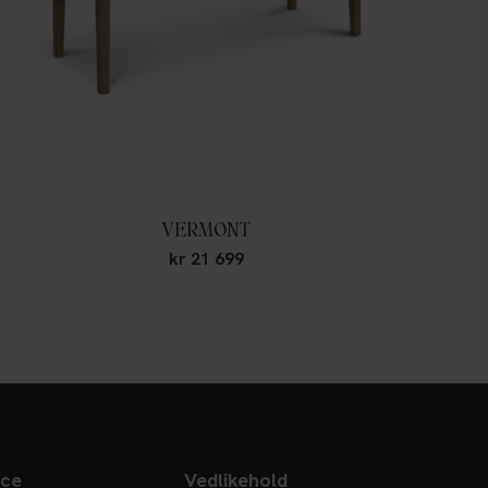
VERMONT
kr
21 699
ice
Vedlikehold