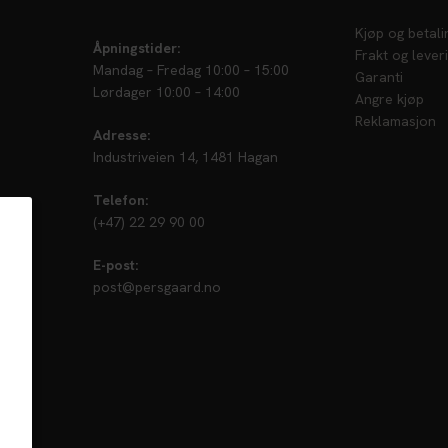
Kjøp og betali
Åpningstider:
Frakt og lever
Mandag – Fredag 10:00 – 15:00
Garanti
Lørdager 10:00 – 14:00
Angre kjøp
Reklamasjon
Adresse:
Industriveien 14, 1481 Hagan
Telefon:
(+47) 22 29 90 00
E-post:
post@persgaard.no