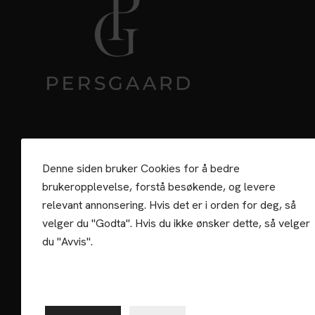
Denne siden bruker Cookies for å bedre
brukeropplevelse, forstå besøkende, og levere
relevant annonsering. Hvis det er i orden for deg, så
velger du "Godta". Hvis du ikke ønsker dette, så velger
du "Avvis".